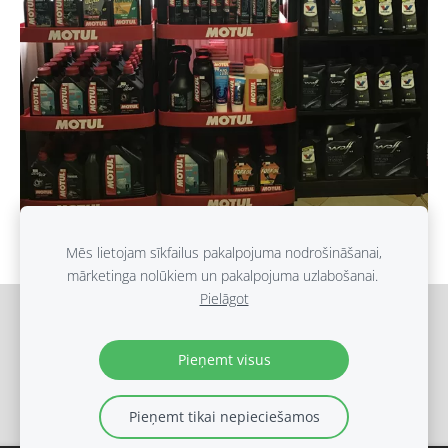
Mēs lietojam sīkfailus pakalpojuma nodrošināšanai,
mārketinga nolūkiem un pakalpojuma uzlabošanai.
Pielāgot
Sīkdatnes
Pieņemt visus
(c) Ripo Aisk 2019
Pieņemt tikai nepieciešamos