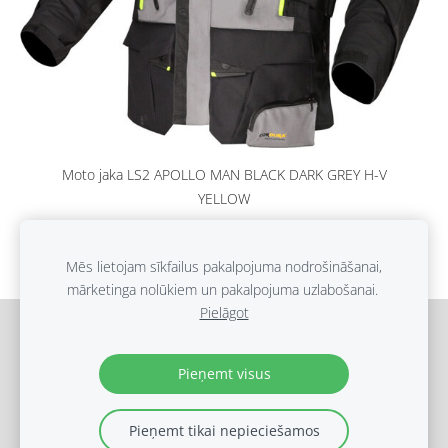
Moto jaka LS2 APOLLO MAN BLACK DARK GREY H-V
YELLOW
€550.00
Mēs lietojam sīkfailus pakalpojuma nodrošināšanai,
mārketinga nolūkiem un pakalpojuma uzlabošanai.
Pielāgot
Sīkdatnes
Pieņemt visus
(c) Ripo Aisk 2019
Pieņemt tikai nepieciešamos