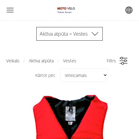
Aktīva atpūta > Vestes
Veikals
Aktīva atpūta
Vestes
Filtrs
Kārtot pēc