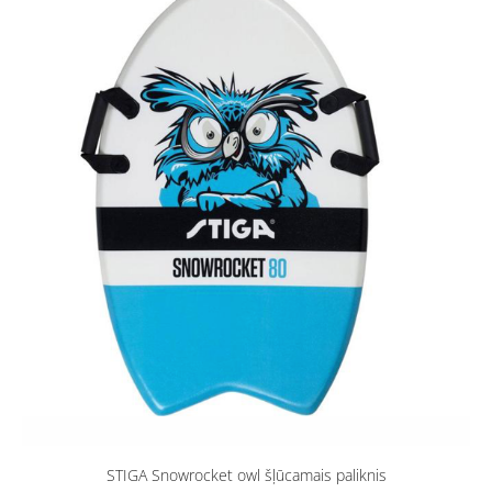
STIGA Snowrocket owl šļūcamais paliknis