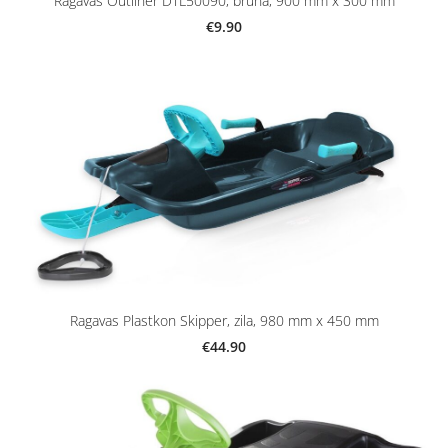
Ragavas Outliner DTL50090, brūna, 900 mm x 300 mm
€9.90
Ragavas Plastkon Skipper, zila, 980 mm x 450 mm
€44.90