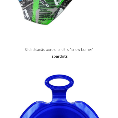
Slidināšanās porolona dēlis "snow burner"
Izpārdots