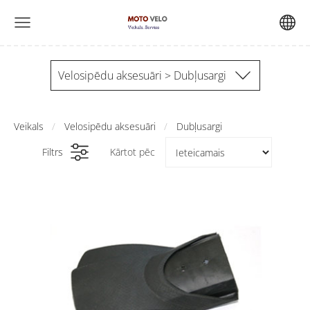
Velosipēdu aksesuāri > Dubļusargi
Veikals
Velosipēdu aksesuāri
Dubļusargi
Filtrs
Kārtot pēc