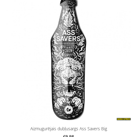
Aizmugurējais dubļusargs Ass Savers Big
€9.98