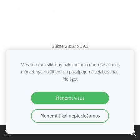
Bukse 28x21xD9.3
€3.00
Mēs lietojam sīkfailus pakalpojuma nodrošināšanai,
mārketinga nolūkiem un pakalpojuma uzlabošanai.
Pielāgot
Pieņemt visus
Pieņemt tikai nepieciešamos