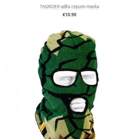
TAGRIDER adīta cepure-maska
€10.90