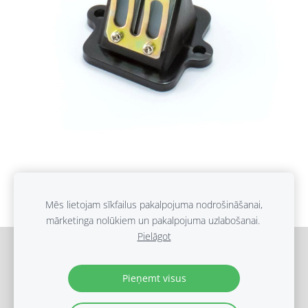
Karburatora diafragma
Mēs lietojam sīkfailus pakalpojuma nodrošināšanai,
mārketinga nolūkiem un pakalpojuma uzlabošanai.
Pielāgot
Sīkdatnes
Pieņemt visus
(c) Ripo Aisk 2019