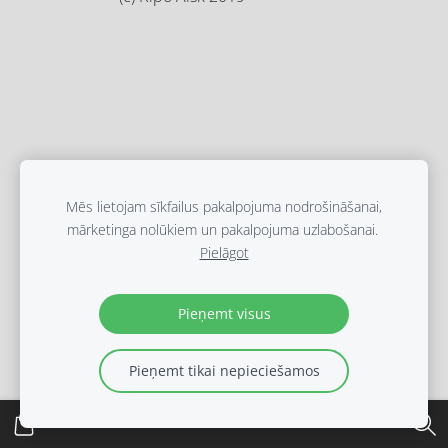
Mēs lietojam sīkfailus pakalpojuma nodrošināšanai,
mārketinga nolūkiem un pakalpojuma uzlabošanai.
Pielāgot
Pieņemt visus
Pieņemt tikai nepieciešamos