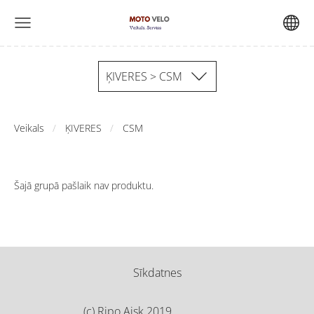
ĶIVERES > CSM
Veikals
ĶIVERES
CSM
Šajā grupā pašlaik nav produktu.
Sīkdatnes
(c) Ripo Aisk 2019